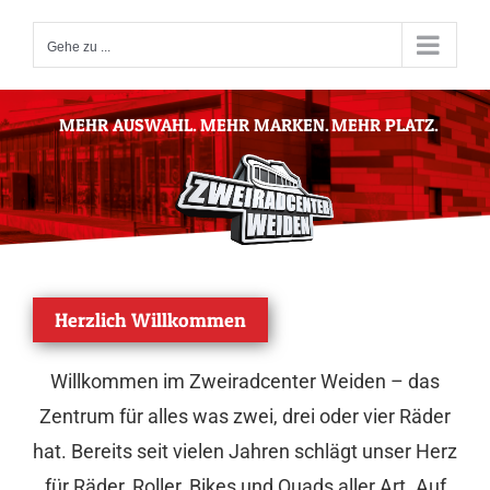
Zum
Inhalt
Gehe zu ...
springen
MEHR AUSWAHL.
MEHR MARKEN.
MEHR PLATZ.
Herzlich Willkommen
Willkommen im Zweiradcenter Weiden – das
Zentrum für alles was zwei, drei oder vier Räder
hat. Bereits seit vielen Jahren schlägt unser Herz
für Räder, Roller, Bikes und Quads aller Art. Auf